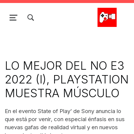
Skip to main navigation
Skip to main content
Skip to search form
Skip to footer
TOGGLE SEARCH FORM MODAL BOX
MENU
La Cacharrería Tecno
LO MEJOR DEL NO E3
2022 (I), PLAYSTATION
MUESTRA MÚSCULO
En el evento State of Play’ de Sony anuncia lo
que está por venir, con especial énfasis en sus
nuevas gafas de realidad virtual y en nuevos