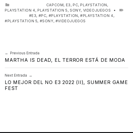
CATEGORIZED IN:
CAPCOM
,
E3
,
PC
,
PLAYSTATION
,
PLAYSTATION 4
,
PLAYSTATION 5
,
SONY
,
VIDEOJUEGOS
TAGGED AS:
E3
,
PC
,
PLAYSTATION
,
PLAYSTATION 4
,
PLAYSTATION 5
,
SONY
,
VIDEOJUEGOS
Skip back to main navigation
Previous Entrada
Navegación de entradas
MARTHA IS DEAD, EL TERROR ESTÁ DE MODA
Next Entrada
LO MEJOR DEL NO E3 2022 (II), SUMMER GAME
FEST