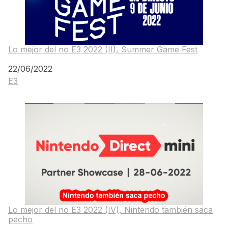
Lo mejor del no E3 2022 (II), Summer Game Fest
Fecha
22/06/2022
E3
Respecto a
Lo mejor del no E3 2022 (IV), Nintendo también saca
pecho