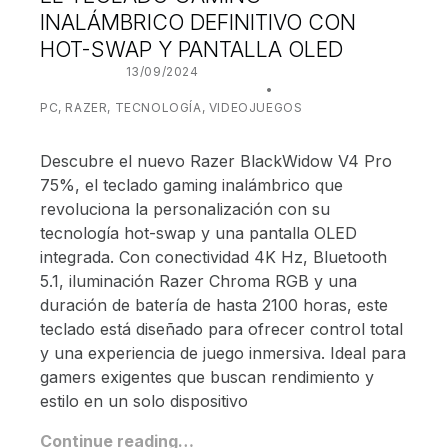
INALÁMBRICO DEFINITIVO CON
HOT-SWAP Y PANTALLA OLED
POSTED ON:
13/09/2024
WRITTEN BY:
JUANJO BILBAO
CATEGORIZED IN:
PC
,
RAZER
,
TECNOLOGÍA
,
VIDEOJUEGOS
Descubre el nuevo Razer BlackWidow V4 Pro
75%, el teclado gaming inalámbrico que
revoluciona la personalización con su
tecnología hot-swap y una pantalla OLED
integrada. Con conectividad 4K Hz, Bluetooth
5.1, iluminación Razer Chroma RGB y una
duración de batería de hasta 2100 horas, este
teclado está diseñado para ofrecer control total
y una experiencia de juego inmersiva. Ideal para
gamers exigentes que buscan rendimiento y
estilo en un solo dispositivo
Continue reading…