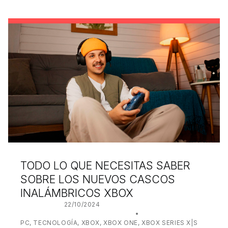
TODO LO QUE NECESITAS SABER
SOBRE LOS NUEVOS CASCOS
INALÁMBRICOS XBOX
POSTED ON:
22/10/2024
WRITTEN BY:
JUANJO BILBAO
CATEGORIZED IN:
PC
,
TECNOLOGÍA
,
XBOX
,
XBOX ONE
,
XBOX SERIES X|S