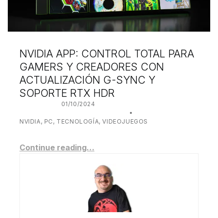
NVIDIA APP: CONTROL TOTAL PARA
GAMERS Y CREADORES CON
ACTUALIZACIÓN G-SYNC Y
SOPORTE RTX HDR
POSTED ON:
01/10/2024
WRITTEN BY:
JUANJO BILBAO
CATEGORIZED IN:
NVIDIA
,
PC
,
TECNOLOGÍA
,
VIDEOJUEGOS
Continue reading…