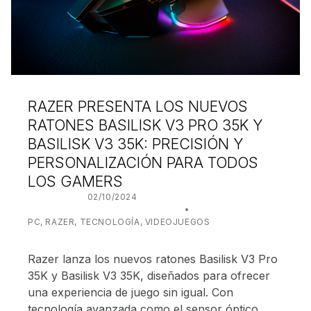
RAZER PRESENTA LOS NUEVOS
RATONES BASILISK V3 PRO 35K Y
BASILISK V3 35K: PRECISIÓN Y
PERSONALIZACIÓN PARA TODOS
LOS GAMERS
POSTED ON:
02/10/2024
WRITTEN BY:
JUANJO BILBAO
CATEGORIZED IN:
PC
,
RAZER
,
TECNOLOGÍA
,
VIDEOJUEGOS
Razer lanza los nuevos ratones Basilisk V3 Pro
35K y Basilisk V3 35K, diseñados para ofrecer
una experiencia de juego sin igual. Con
tecnología avanzada como el sensor óptico