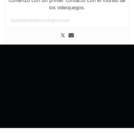
comenzó con un primer contacto con el mundo de
los videojuegos.
lacacharreriatecnologica.com