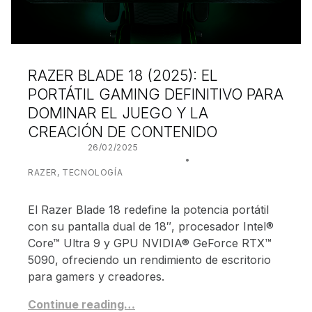
RAZER BLADE 18 (2025): EL
PORTÁTIL GAMING DEFINITIVO PARA
DOMINAR EL JUEGO Y LA
CREACIÓN DE CONTENIDO
POSTED ON:
26/02/2025
WRITTEN BY:
JUANJO BILBAO
CATEGORIZED IN:
RAZER
,
TECNOLOGÍA
El Razer Blade 18 redefine la potencia portátil
con su pantalla dual de 18″, procesador Intel®
Core™ Ultra 9 y GPU NVIDIA® GeForce RTX™
5090, ofreciendo un rendimiento de escritorio
para gamers y creadores.
Continue reading…