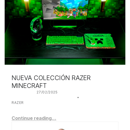
NUEVA COLECCIÓN RAZER
MINECRAFT
POSTED ON:
27/02/2025
WRITTEN BY:
JUANJO BILBAO
CATEGORIZED IN:
RAZER
Continue reading…