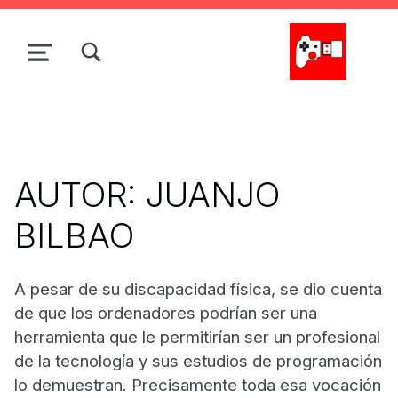
Skip to main navigation
Skip to main content
Skip to search form
Skip to footer
TOGGLE SEARCH FORM MODAL BOX
MENU
La Cacharrería Tecno
AUTOR:
JUANJO
BILBAO
A pesar de su discapacidad física, se dio cuenta
de que los ordenadores podrían ser una
herramienta que le permitirían ser un profesional
de la tecnología y sus estudios de programación
lo demuestran. Precisamente toda esa vocación