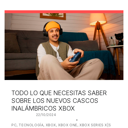
TODO LO QUE NECESITAS SABER
SOBRE LOS NUEVOS CASCOS
INALÁMBRICOS XBOX
POSTED ON:
22/10/2024
WRITTEN BY:
JUANJO BILBAO
CATEGORIZED IN:
PC
,
TECNOLOGÍA
,
XBOX
,
XBOX ONE
,
XBOX SERIES X|S