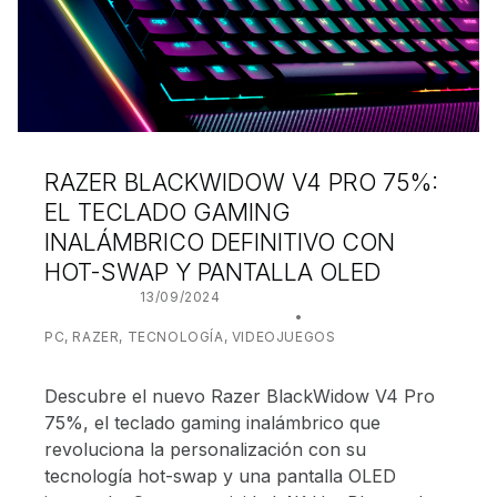
RAZER BLACKWIDOW V4 PRO 75%:
EL TECLADO GAMING
INALÁMBRICO DEFINITIVO CON
HOT-SWAP Y PANTALLA OLED
POSTED ON:
13/09/2024
WRITTEN BY:
JUANJO BILBAO
CATEGORIZED IN:
PC
,
RAZER
,
TECNOLOGÍA
,
VIDEOJUEGOS
Descubre el nuevo Razer BlackWidow V4 Pro
75%, el teclado gaming inalámbrico que
revoluciona la personalización con su
tecnología hot-swap y una pantalla OLED