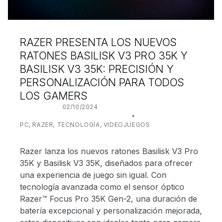
RAZER PRESENTA LOS NUEVOS
RATONES BASILISK V3 PRO 35K Y
BASILISK V3 35K: PRECISIÓN Y
PERSONALIZACIÓN PARA TODOS
LOS GAMERS
POSTED ON:
02/10/2024
WRITTEN BY:
JUANJO BILBAO
CATEGORIZED IN:
PC
,
RAZER
,
TECNOLOGÍA
,
VIDEOJUEGOS
Razer lanza los nuevos ratones Basilisk V3 Pro
35K y Basilisk V3 35K, diseñados para ofrecer
una experiencia de juego sin igual. Con
tecnología avanzada como el sensor óptico
Razer™ Focus Pro 35K Gen-2, una duración de
batería excepcional y personalización mejorada,