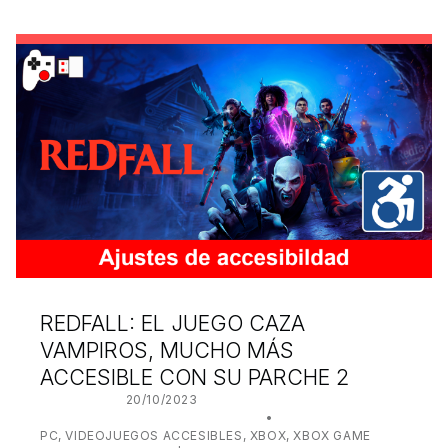
REDFALL: EL JUEGO CAZA
VAMPIROS, MUCHO MÁS
ACCESIBLE CON SU PARCHE 2
POSTED ON:
20/10/2023
WRITTEN BY:
JUANJO BILBAO
CATEGORIZED IN:
PC
,
VIDEOJUEGOS ACCESIBLES
,
XBOX
,
XBOX GAME