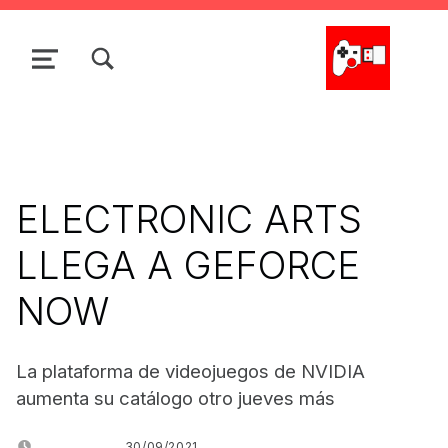
Skip to main navigation
Skip to main content
Skip to search form
Skip to footer
TOGGLE SEARCH FORM MODAL BOX
MENU
La Cacharrería Tecno
ELECTRONIC ARTS
LLEGA A GEFORCE
NOW
La plataforma de videojuegos de NVIDIA
aumenta su catálogo otro jueves más
POSTED ON:
30/09/2021