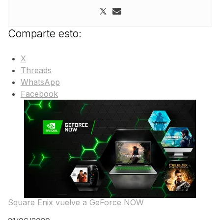
Comparte esto:
X
Threads
WhatsApp
Facebook
Square Enix vuelve a GeForce NOW