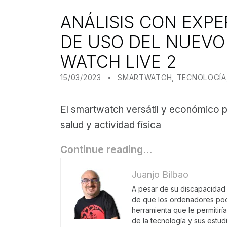
ANÁLISIS CON EXPE
DE USO DEL NUEVO
WATCH LIVE 2
POSTED ON:
CATEGORIZED IN:
WRITTEN BY:
JUANJO BILBAO
15/03/2023
SMARTWATCH
,
TECNOLOGÍA
El smartwatch versátil y económico p
salud y actividad física
Continue reading…
Juanjo Bilbao
A pesar de su discapacidad f
de que los ordenadores pod
herramienta que le permitirí
de la tecnología y sus estu