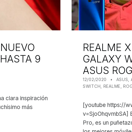
 NUEVO
REALME X
HASTA 9
GALAXY W
ASUS ROG
POSTED ON:
CATEGORIZED IN:
WRITTE
JUANJ
12/02/2020
ASUS
,
SWITCH
,
REALME
,
RO
na clara inspiración
[youtube https://
uchísimo más
v=SjoOhqvmbSA] El
Pro, es un puñetaz
los mejores móvil