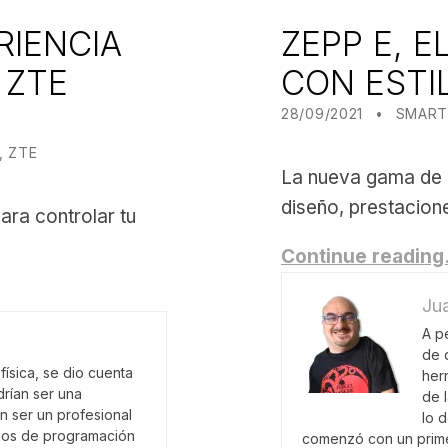
RIENCIA
ZEPP E, 
 ZTE
CON ESTI
POSTED ON:
CATEGORIZED IN:
WRITTE
JUANJ
28/09/2021
SMAR
,
ZTE
La nueva gama de re
diseño, prestacion
ara controlar tu
Continue readin
Jua
A p
de 
ísica, se dio cuenta
her
rían ser una
de 
an ser un profesional
lo 
dios de programación
comenzó con un prime