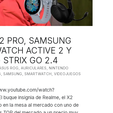
2 PRO, SAMSUNG
ATCH ACTIVE 2 Y
 STRIX GO 2.4
N BY:
O BILBAO
ASUS ROG
,
AURICULARES
,
NINTENDO
G
,
SAMSUNG
,
SMARTWATCH
,
VIDEOJUEGOS
www.youtube.com/watch?
 buque insignia de Realme, el X2
o en la mesa al mercado con uno de
es TOP del mercado a un precio muy