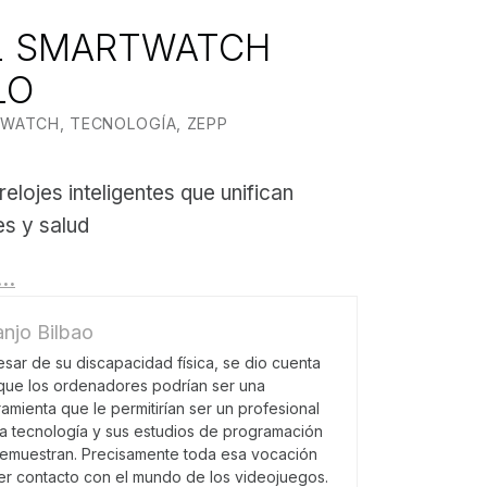
EL SMARTWATCH
LO
N BY:
O BILBAO
TWATCH
,
TECNOLOGÍA
,
ZEPP
lojes inteligentes que unifican
es y salud
g…
njo Bilbao
esar de su discapacidad física, se dio cuenta
que los ordenadores podrían ser una
ramienta que le permitirían ser un profesional
la tecnología y sus estudios de programación
demuestran. Precisamente toda esa vocación
r contacto con el mundo de los videojuegos.