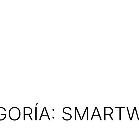
GORÍA:
SMART