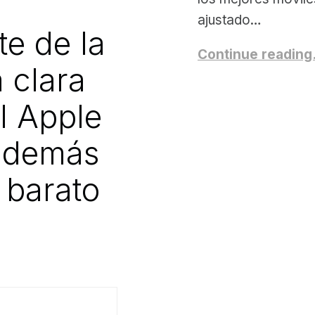
ajustado…
nte de la
Continue readin
 clara
el Apple
además
 barato