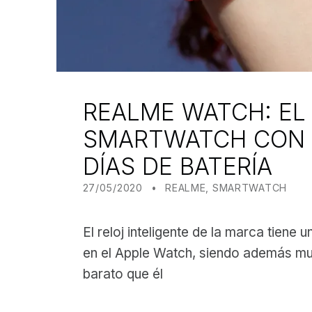
REALME WATCH: EL
SMARTWATCH CON 
DÍAS DE BATERÍA
POSTED ON:
CATEGORIZED IN:
WRITTEN BY:
JUANJO BILBAO
27/05/2020
REALME
,
SMARTWATCH
El reloj inteligente de la marca tiene u
en el Apple Watch, siendo además m
barato que él