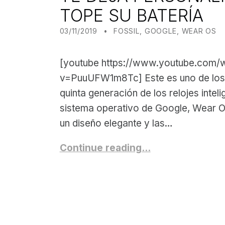
TOPE SU BATERÍA
POSTED ON:
CATEGORIZED IN:
WRITTEN BY:
JUANJO BILBAO
03/11/2019
FOSSIL
,
GOOGLE
,
WEAR OS
[youtube https://www.youtube.com/
v=PuuUFW1m8Tc] Este es uno de los
quinta generación de los relojes inteli
sistema operativo de Google, Wear OS
un diseño elegante y las…
Continue reading…