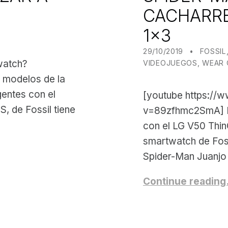
CACHARRE
1×3
POSTED ON:
CATEGORIZED IN:
WRITTE
JUANJO
29/10/2019
FOSSIL
watch?
VIDEOJUEGOS
,
WEAR 
 modelos de la
gentes con el
[youtube https://
, de Fossil tiene
v=89zfhmc2SmA] En
con el LG V50 ThinQ
smartwatch de Foss
Spider-Man Juanjo
Continue readin