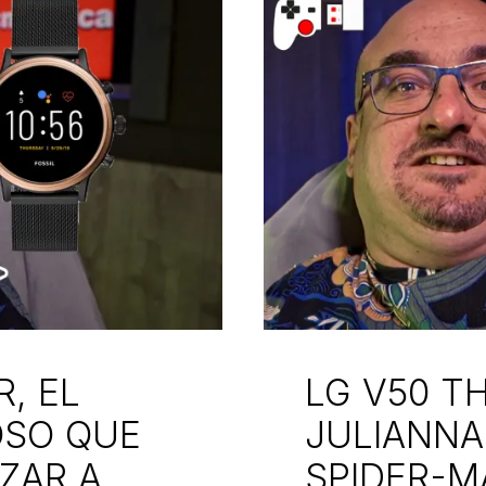
R, EL
LG V50 TH
SO QUE
JULIANNA
ZAR A
SPIDER-M