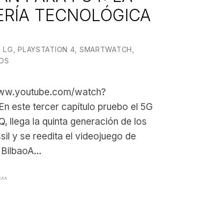
RÍA TECNOLÓGICA
N BY:
 BILBAO
,
LG
,
PLAYSTATION 4
,
SMARTWATCH
,
OS
www.youtube.com/watch?
 este tercer capítulo pruebo el 5G
, llega la quinta generación de los
il y se reedita el videojuego de
 BilbaoA…
g…