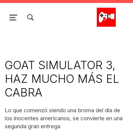
Skip to main navigation
Skip to main content
Skip to search form
Skip to footer
TOGGLE SEARCH FORM MODAL BOX
MENU
La Cacharrería Tecno
GOAT SIMULATOR 3,
HAZ MUCHO MÁS EL
CABRA
Lo que comenzó siendo una broma del día de
los inocentes americanos, se convierte en una
segunda gran entrega