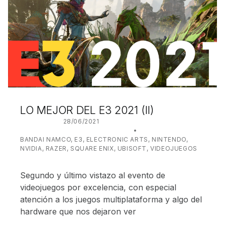
LO MEJOR DEL E3 2021 (II)
POSTED ON:
28/06/2021
WRITTEN BY:
JUANJO BILBAO
CATEGORIZED IN:
BANDAI NAMCO
,
E3
,
ELECTRONIC ARTS
,
NINTENDO
,
NVIDIA
,
RAZER
,
SQUARE ENIX
,
UBISOFT
,
VIDEOJUEGOS
Segundo y último vistazo al evento de
videojuegos por excelencia, con especial
atención a los juegos multiplataforma y algo del
hardware que nos dejaron ver