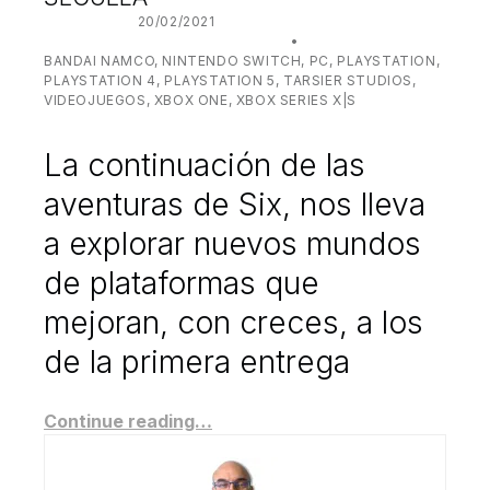
POSTED ON:
20/02/2021
WRITTEN BY:
JUANJO BILBAO
CATEGORIZED IN:
BANDAI NAMCO
,
NINTENDO SWITCH
,
PC
,
PLAYSTATION
,
PLAYSTATION 4
,
PLAYSTATION 5
,
TARSIER STUDIOS
,
VIDEOJUEGOS
,
XBOX ONE
,
XBOX SERIES X|S
La continuación de las
aventuras de Six, nos lleva
a explorar nuevos mundos
de plataformas que
mejoran, con creces, a los
de la primera entrega
Continue reading…