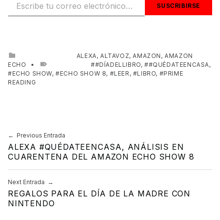
SUSCRIBIRSE
CATEGORIZED IN:
ALEXA
,
ALTAVOZ
,
AMAZON
,
AMAZON
ECHO
TAGGED AS:
#DÍADELLIBRO
,
#QUÉDATEENCASA
,
ECHO SHOW
,
ECHO SHOW 8
,
LEER
,
LIBRO
,
PRIME
READING
Skip back to main navigation
Previous Entrada
Navegación de entradas
ALEXA #QUÉDATEENCASA, ANÁLISIS EN
CUARENTENA DEL AMAZON ECHO SHOW 8
Next Entrada
REGALOS PARA EL DÍA DE LA MADRE CON
NINTENDO