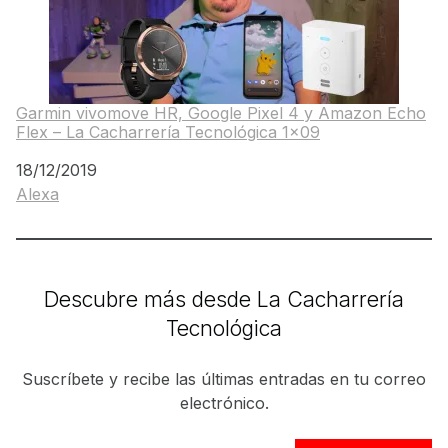
Garmin vivomove HR, Google Pixel 4 y Amazon Echo
Flex – La Cacharrería Tecnológica 1×09
Fecha
18/12/2019
Alexa
Respecto a
Descubre más desde La Cacharrería
Tecnológica
Suscríbete y recibe las últimas entradas en tu correo
electrónico.
Escribe tu correo electrónico…