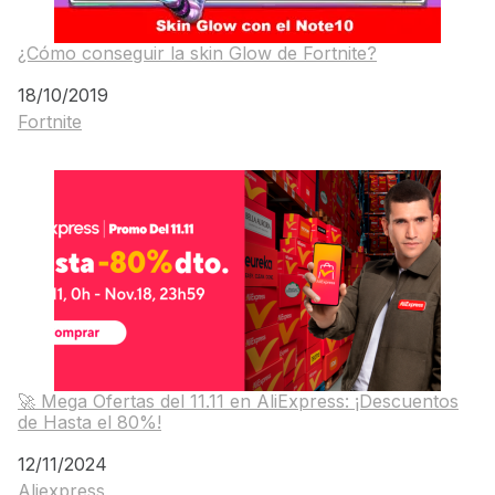
¿Cómo conseguir la skin Glow de Fortnite?
Fecha
18/10/2019
Fortnite
Respecto a
🚀 Mega Ofertas del 11.11 en AliExpress: ¡Descuentos
de Hasta el 80%!
Fecha
12/11/2024
Aliexpress