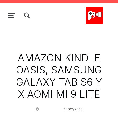
Skip to main navigation
Skip to main content
Skip to search form
Skip to footer
TOGGLE SEARCH FORM MODAL BOX
MENU
La Cacharrería Tecno
AMAZON KINDLE
OASIS, SAMSUNG
GALAXY TAB S6 Y
XIAOMI MI 9 LITE
POSTED ON:
25/02/2020
WRITTEN BY:
JUANJO BILBAO