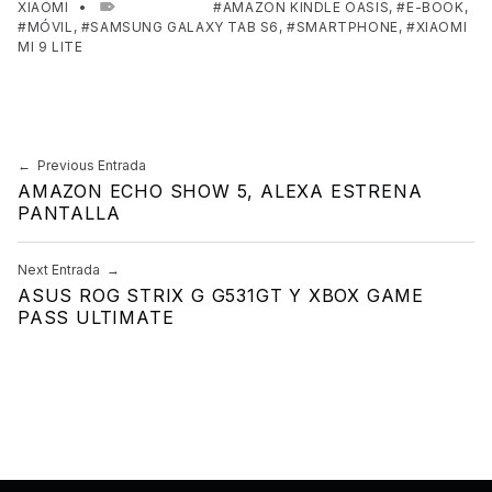
XIAOMI
TAGGED AS:
AMAZON KINDLE OASIS
,
E-BOOK
,
MÓVIL
,
SAMSUNG GALAXY TAB S6
,
SMARTPHONE
,
XIAOMI
MI 9 LITE
Skip back to main navigation
Previous Entrada
Navegación de entradas
AMAZON ECHO SHOW 5, ALEXA ESTRENA
PANTALLA
Next Entrada
ASUS ROG STRIX G G531GT Y XBOX GAME
PASS ULTIMATE