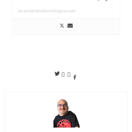
lacacharreriatecnologica.com