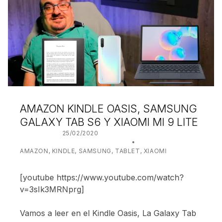
AMAZON KINDLE OASIS, SAMSUNG
GALAXY TAB S6 Y XIAOMI MI 9 LITE
POSTED ON:
25/02/2020
WRITTEN BY:
JUANJO BILBAO
CATEGORIZED IN:
AMAZON
,
KINDLE
,
SAMSUNG
,
TABLET
,
XIAOMI
[youtube https://www.youtube.com/watch?
v=3sIk3MRNprg]
Vamos a leer en el Kindle Oasis, La Galaxy Tab