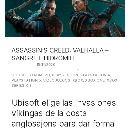
ASSASSIN’S CREED: VALHALLA –
SANGRE E HIDROMIEL
POSTED ON:
15/11/2020
WRITTEN BY:
JUANJO BILBAO
CATEGORIZED IN:
GOOGLE STADIA
,
PC
,
PLAYSTATION
,
PLAYSTATION 4
,
PLAYSTATION 5
,
VIDEOJUEGOS
,
XBOX
,
XBOX ONE
,
XBOX
SERIES X|S
Ubisoft elige las invasiones
vikingas de la costa
anglosajona para dar forma