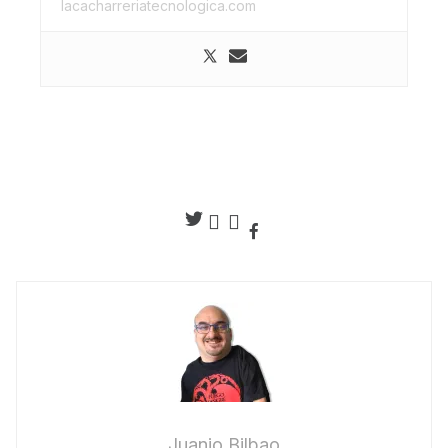
lacacharreriatecnologica.com
Juanjo Bilbao