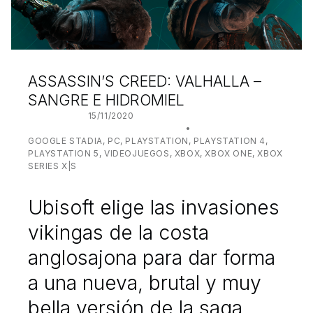
ASSASSIN’S CREED: VALHALLA –
SANGRE E HIDROMIEL
POSTED ON:
15/11/2020
WRITTEN BY:
JUANJO BILBAO
CATEGORIZED IN:
GOOGLE STADIA
,
PC
,
PLAYSTATION
,
PLAYSTATION 4
,
PLAYSTATION 5
,
VIDEOJUEGOS
,
XBOX
,
XBOX ONE
,
XBOX
SERIES X|S
Ubisoft elige las invasiones
vikingas de la costa
anglosajona para dar forma
a una nueva, brutal y muy
bella versión de la saga