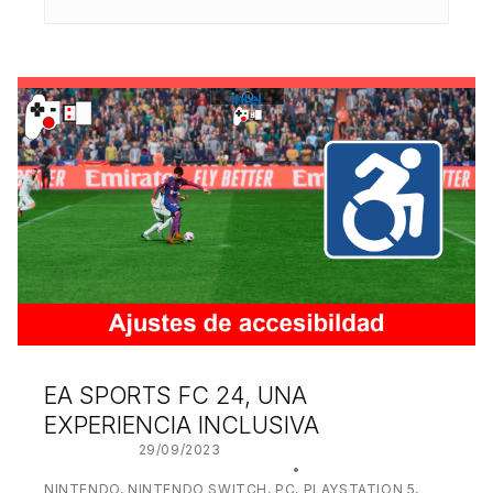
EA SPORTS FC 24, UNA
EXPERIENCIA INCLUSIVA
POSTED ON:
29/09/2023
WRITTEN BY:
JUANJO BILBAO
CATEGORIZED IN:
NINTENDO
,
NINTENDO SWITCH
,
PC
,
PLAYSTATION 5
,