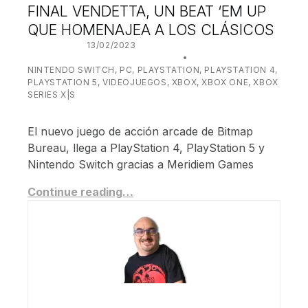
FINAL VENDETTA, UN BEAT ‘EM UP
QUE HOMENAJEA A LOS CLÁSICOS
POSTED ON:
13/02/2023
WRITTEN BY:
JUANJO BILBAO
CATEGORIZED IN:
NINTENDO SWITCH
,
PC
,
PLAYSTATION
,
PLAYSTATION 4
,
PLAYSTATION 5
,
VIDEOJUEGOS
,
XBOX
,
XBOX ONE
,
XBOX
SERIES X|S
El nuevo juego de acción arcade de Bitmap
Bureau, llega a PlayStation 4, PlayStation 5 y
Nintendo Switch gracias a Meridiem Games
Continue reading…