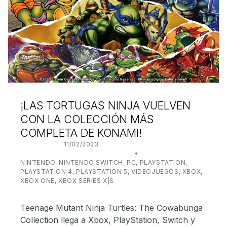
¡LAS TORTUGAS NINJA VUELVEN
CON LA COLECCIÓN MÁS
COMPLETA DE KONAMI!
POSTED ON:
11/02/2023
WRITTEN BY:
JUANJO BILBAO
CATEGORIZED IN:
NINTENDO
,
NINTENDO SWITCH
,
PC
,
PLAYSTATION
,
PLAYSTATION 4
,
PLAYSTATION 5
,
VIDEOJUEGOS
,
XBOX
,
XBOX ONE
,
XBOX SERIES X|S
Teenage Mutant Ninja Turtles: The Cowabunga
Collection llega a Xbox, PlayStation, Switch y