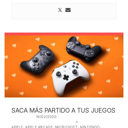
SACA MÁS PARTIDO A TUS JUEGOS
POSTED ON:
16/02/2020
WRITTEN BY:
JUANJO BILBAO
CATEGORIZED IN:
APPLE
,
APPLE ARCADE
,
MICROSOFT
,
NINTENDO
,