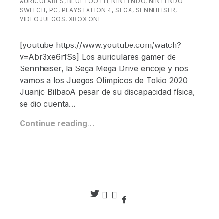
AURICULARES
,
BLUETOOTH
,
NINTENDO
,
NINTENDO
SWITCH
,
PC
,
PLAYSTATION 4
,
SEGA
,
SENNHEISER
,
VIDEOJUEGOS
,
XBOX ONE
[youtube https://www.youtube.com/watch?
v=Abr3xe6rfSs] Los auriculares gamer de
Sennheiser, la Sega Mega Drive encoje y nos
vamos a los Juegos Olímpicos de Tokio 2020
Juanjo BilbaoA pesar de su discapacidad física,
se dio cuenta…
Continue reading…