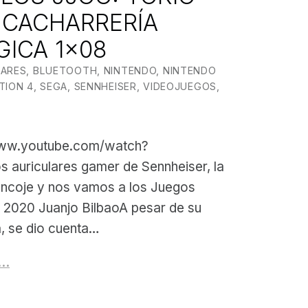
A CACHARRERÍA
ICA 1×08
 BY:
 BILBAO
LARES
,
BLUETOOTH
,
NINTENDO
,
NINTENDO
TION 4
,
SEGA
,
SENNHEISER
,
VIDEOJUEGOS
,
www.youtube.com/watch?
 auriculares gamer de Sennheiser, la
ncoje y nos vamos a los Juegos
 2020 Juanjo BilbaoA pesar de su
a, se dio cuenta…
g…