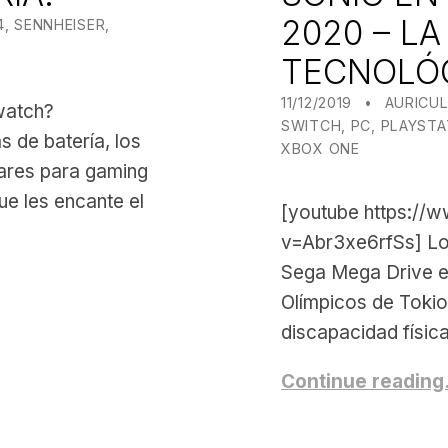
2020 – L
4
,
SENNHEISER
,
TECNOLÓG
POSTED ON:
CATEGORIZED IN:
WRITTEN
JUANJO
11/12/2019
AURICU
watch?
SWITCH
,
PC
,
PLAYSTA
de batería, los
XBOX ONE
lares para gaming
ue les encante el
[youtube https://
v=Abr3xe6rfSs] Los
Sega Mega Drive e
Olímpicos de Tokio
discapacidad físic
Continue readin