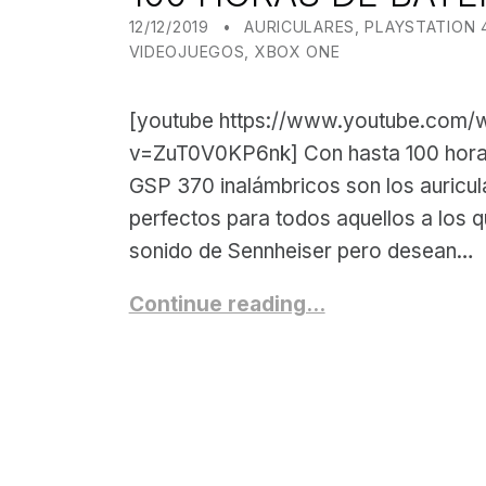
POSTED ON:
CATEGORIZED IN:
WRITTEN BY:
JUANJO BILBAO
12/12/2019
AURICULARES
,
PLAYSTATION 
VIDEOJUEGOS
,
XBOX ONE
[youtube https://www.youtube.com/
v=ZuT0V0KP6nk] Con hasta 100 horas 
GSP 370 inalámbricos son los auricu
perfectos para todos aquellos a los q
sonido de Sennheiser pero desean…
Continue reading…