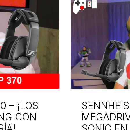
0 – ¡LOS
SENNHEIS
ING CON
MEGADRIV
ÍA!
SONIC EN