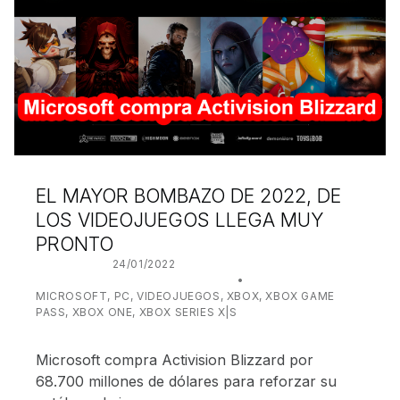
EL MAYOR BOMBAZO DE 2022, DE
LOS VIDEOJUEGOS LLEGA MUY
PRONTO
POSTED ON:
24/01/2022
WRITTEN BY:
JUANJO BILBAO
CATEGORIZED IN:
MICROSOFT
,
PC
,
VIDEOJUEGOS
,
XBOX
,
XBOX GAME
PASS
,
XBOX ONE
,
XBOX SERIES X|S
Microsoft compra Activision Blizzard por
68.700 millones de dólares para reforzar su