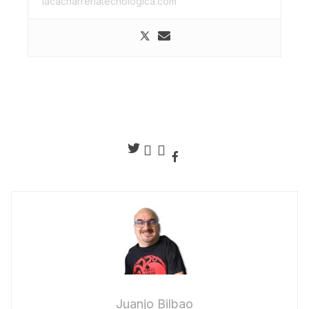
lacacharreriatecnologica.com
Juanjo Bilbao