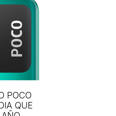
VO POCO
DIA QUE
 AÑO