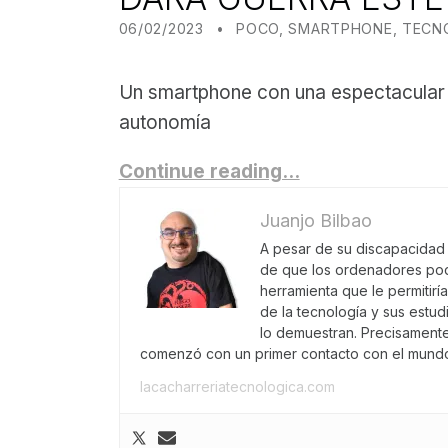
POSTED ON:
CATEGORIZED IN:
WRITTEN BY:
JUANJO BILBAO
06/02/2023
POCO
,
SMARTPHONE
,
TECN
Un smartphone con una espectacular 
autonomía
Continue reading…
Juanjo Bilbao
A pesar de su discapacidad f
de que los ordenadores pod
herramienta que le permitirí
de la tecnología y sus estu
lo demuestran. Precisament
comenzó con un primer contacto con el mundo
lacacharreriatecnologica.com