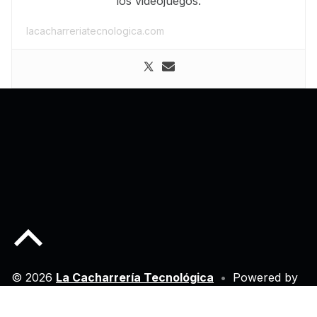
los videojuegos.
lacacharreriatecnologica.com
Back to top of the page
© 2026
La Cacharrería Tecnológica
•
Powered by
WordPress
and
Michelle
.