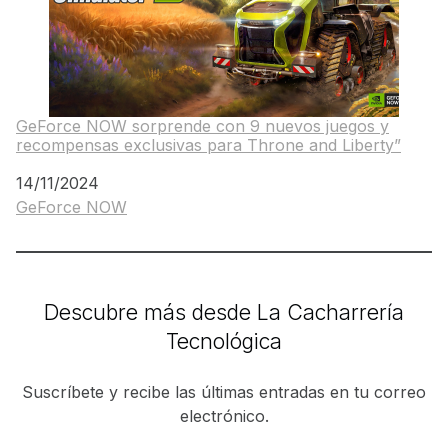
GeForce NOW sorprende con 9 nuevos juegos y
recompensas exclusivas para Throne and Liberty”
Fecha
14/11/2024
GeForce NOW
Respecto a
Descubre más desde La Cacharrería
Tecnológica
Suscríbete y recibe las últimas entradas en tu correo
electrónico.