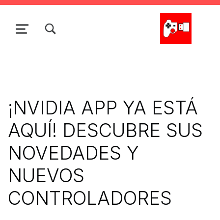
Skip to main navigation
Skip to main content
Skip to search form
Skip to footer
TOGGLE SEARCH FORM MODAL BOX
MENU
La Cacharrería Tecno
¡NVIDIA APP YA ESTÁ
AQUÍ! DESCUBRE SUS
NOVEDADES Y
NUEVOS
CONTROLADORES