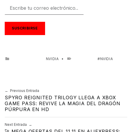
Escribe tu correo electrónico…
SUSCRIBIRSE
CATEGORIZED IN:
NVIDIA
TAGGED AS:
NVIDIA
Skip back to main navigation
Previous Entrada
Navegación de entradas
SPYRO REIGNITED TRILOGY LLEGA A XBOX
GAME PASS: REVIVE LA MAGIA DEL DRAGÓN
PÚRPURA EN HD
Next Entrada
🚀 MEGA OFERTAS DEL 11.11 EN ALIEXPRESS: