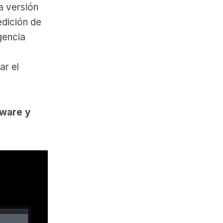
ta versión
dición de
gencia
ar el
dware y