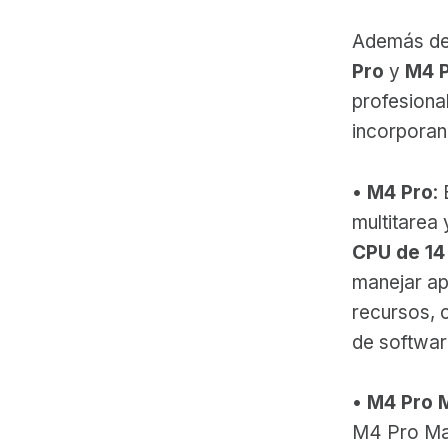
Además del
Pro
y
M4 
profesiona
incorporan
•
M4 Pro
:
multitarea
CPU de 14
manejar ap
recursos, 
de softwar
•
M4 Pro 
M4 Pro Max