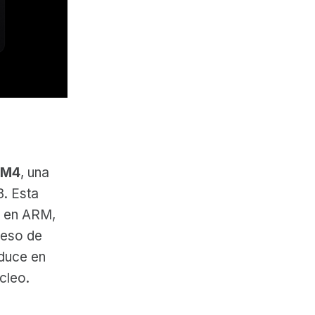
 M4
, una
3. Esta
a en ARM,
ceso de
aduce en
cleo.