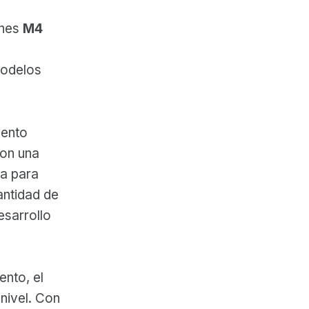
ones
M4
modelos
iento
con una
da para
antidad de
esarrollo
ento, el
nivel. Con