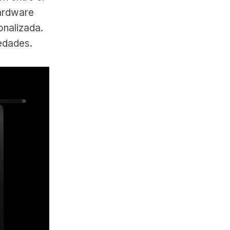
hardware
onalizada.
edades.