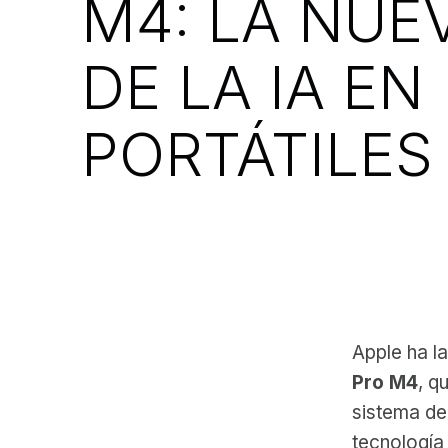
M4: LA NUE
DE LA IA EN
PORTÁTILES
Apple ha l
Pro M4
, q
sistema de 
tecnología