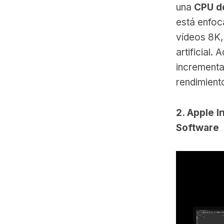
una
CPU d
está enfoc
vídeos 8K, 
artificial
incrementa
rendimiento
2. Apple I
Software