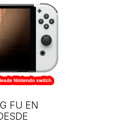
G FU EN
DESDE