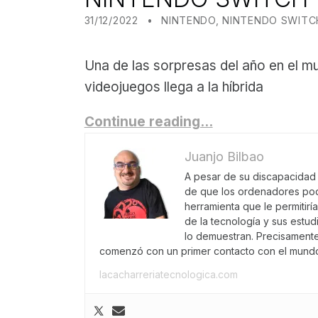
POSTED ON:
CATEGORIZED IN:
WRITTEN BY:
JUANJO BILBAO
31/12/2022
NINTENDO
,
NINTENDO SWITC
Una de las sorpresas del año en el m
videojuegos llega a la híbrida
Continue reading…
Juanjo Bilbao
A pesar de su discapacidad f
de que los ordenadores pod
herramienta que le permitirí
de la tecnología y sus estu
lo demuestran. Precisament
comenzó con un primer contacto con el mundo
lacacharreriatecnologica.com