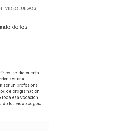
H
,
VIDEOJUEGOS
undo de los
ísica, se dio cuenta
rían ser una
an ser un profesional
dios de programación
e toda esa vocación
 de los videojuegos.