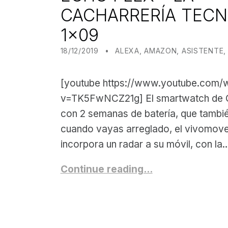
CACHARRERÍA TEC
1×09
POSTED ON:
CATEGORIZED IN:
WRITTEN BY:
JUANJO BILBAO
18/12/2019
ALEXA
,
AMAZON
,
ASISTENTE
[youtube https://www.youtube.com/
v=TK5FwNCZ21g] El smartwatch de G
con 2 semanas de batería, que tambi
cuando vayas arreglado, el vivomov
incorpora un radar a su móvil, con la
Continue reading…