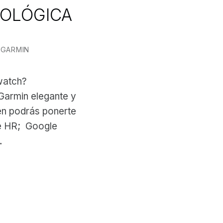
NOLÓGICA
,
GARMIN
watch?
armin elegante y
én podrás ponerte
e HR; Google
…