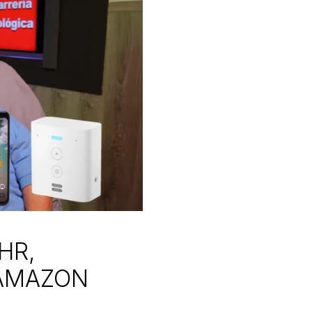
HR,
 AMAZON