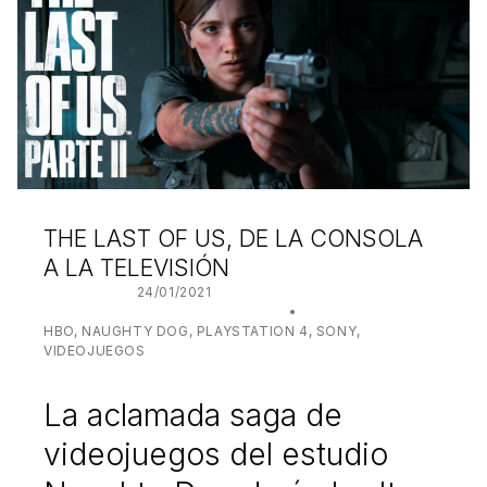
THE LAST OF US, DE LA CONSOLA
A LA TELEVISIÓN
POSTED ON:
24/01/2021
WRITTEN BY:
JUANJO BILBAO
CATEGORIZED IN:
HBO
,
NAUGHTY DOG
,
PLAYSTATION 4
,
SONY
,
VIDEOJUEGOS
La aclamada saga de
videojuegos del estudio