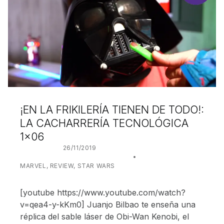
¡EN LA FRIKILERÍA TIENEN DE TODO!:
LA CACHARRERÍA TECNOLÓGICA
1×06
POSTED ON:
26/11/2019
WRITTEN BY:
JUANJO BILBAO
CATEGORIZED IN:
MARVEL
,
REVIEW
,
STAR WARS
[youtube https://www.youtube.com/watch?
v=qea4-y-kKm0] Juanjo Bilbao te enseña una
réplica del sable láser de Obi-Wan Kenobi, el