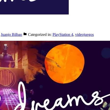
Juanjo Bilbao
Categorized in:
PlayStation 4
,
videojuegos