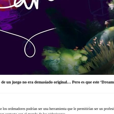
tro de un juego no era demasiado original… Pero es que este ‘Dream
que los ordenadores podrían ser una herramienta que le permitirían ser un profes