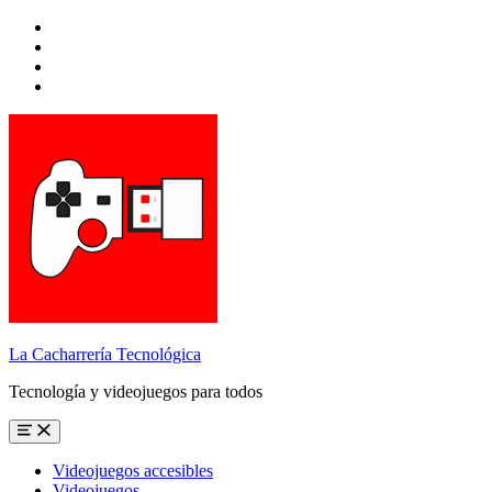
Skip
to
Skip
main
to
Skip
navigation
main
to
Skip
content
search
to
form
footer
La Cacharrería Tecnológica
Tecnología y videojuegos para todos
Menu
Videojuegos accesibles
Videojuegos