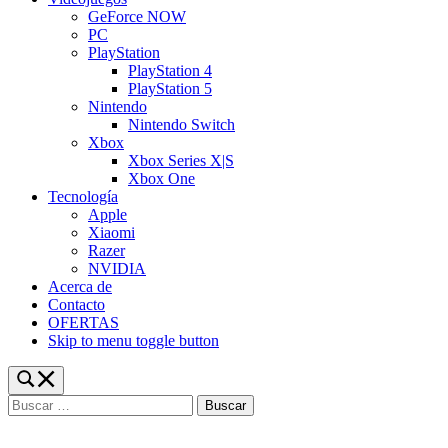
GeForce NOW
PC
PlayStation
PlayStation 4
PlayStation 5
Nintendo
Nintendo Switch
Xbox
Xbox Series X|S
Xbox One
Tecnología
Apple
Xiaomi
Razer
NVIDIA
Acerca de
Contacto
OFERTAS
Skip to menu toggle button
Toggle
search
Buscar:
form
modal
box