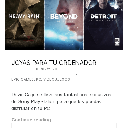
JOYAS PARA TU ORDENADOR
POSTED ON:
03/02/2020
WRITTEN BY:
JUANJO BILBAO
CATEGORIZED IN:
EPIC GAMES
,
PC
,
VIDEOJUEGOS
David Cage se lleva sus fantásticos exclusivos
de Sony PlayStation para que los puedas
disfrutar en tu PC
Continue reading…