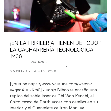
¡EN LA FRIKILERÍA TIENEN DE TODO!:
LA CACHARRERÍA TECNOLÓGICA
1×06
POSTED ON:
26/11/2019
WRITTEN BY:
JUANJO BILBAO
CATEGORIZED IN:
MARVEL
,
REVIEW
,
STAR WARS
[youtube https://www.youtube.com/watch?
v=qea4-y-kKm0] Juanjo Bilbao te enseña una
réplica del sable láser de Obi-Wan Kenobi, el
único casco de Darth Vader con detalles en su
interior y el Guantelete de Iron Man. Ve…