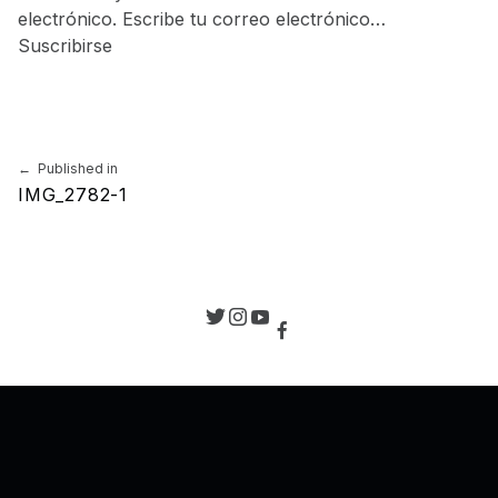
electrónico. Escribe tu correo electrónico…
Suscribirse
Skip back to main navigation
Navegación de entradas
Published in
IMG_2782-1