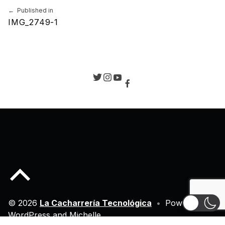
Navegación de entradas
Published in
IMG_2749-1
Back to top of the page
© 2026
La Cacharrería Tecnológica
•
Powered by
WordPress
and
Michelle
.