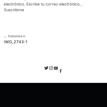
electrónico. Escribe tu correo electrónico…
Suscribirse
Skip back to main navigation
Navegación de entradas
Published in
IMG_2743-1