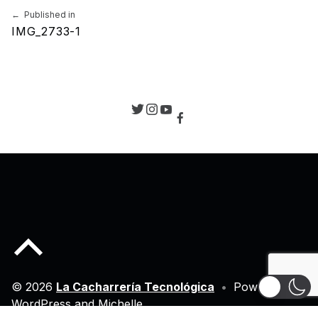
Navegación de entradas
Published in
IMG_2733-1
Back to top of the page
© 2026
La Cacharrería Tecnológica
•
Powered by
WordPress
and
Michelle
.