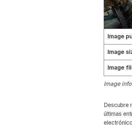
Image pu
Image si
Image fi
Image info
Descubre m
últimas ent
electrónic
Skip back to main navigation