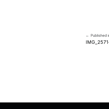
Navegación 
Published i
IMG_2571