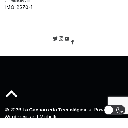
Published in
IMG_2570-1
Back to top of the page
© 2026
La Cacharrería Tecnológica
•
Powered by
WordPress
and
Michelle
.