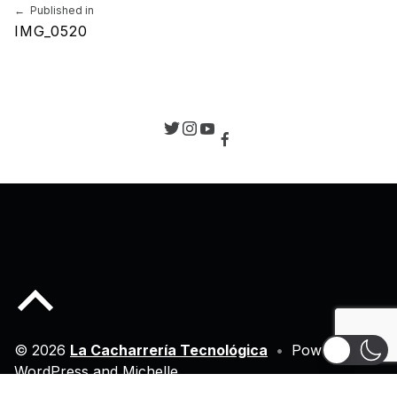
Navegación de entradas
Published in
IMG_0520
Back to top of the page
© 2026
La Cacharrería Tecnológica
•
Powered by
WordPress
and
Michelle
.