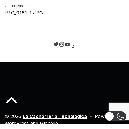
Navegación de entradas
Published in
IMG_0181-1.JPG
Back to top of the page
© 2026
La Cacharrería Tecnológica
•
Powered by
WordPress
and
Michelle
.