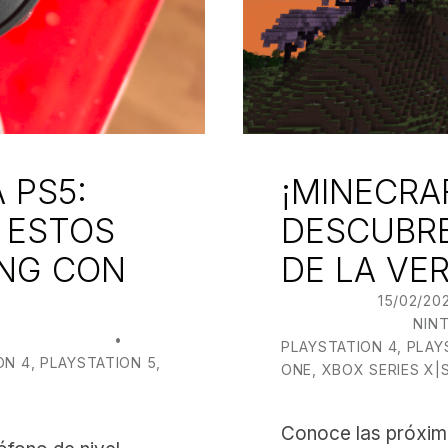
 PS5:
¡MINECRA
 ESTOS
DESCUBR
ING CON
DE LA VER
POSTED ON:
15/02/20
CATEGORIZED IN:
NIN
UANJO BILBAO
PLAYSTATION 4
,
PLAY
ON 4
,
PLAYSTATION 5
,
ONE
,
XBOX SERIES X|
Conoce las próxima