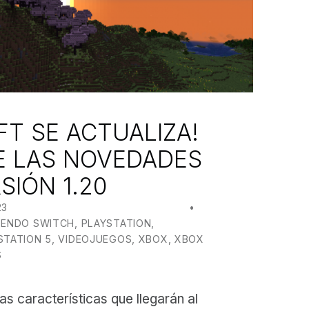
FT SE ACTUALIZA!
E LAS NOVEDADES
SIÓN 1.20
23
WRITTEN BY:
JUANJO BILBAO
TENDO SWITCH
,
PLAYSTATION
,
STATION 5
,
VIDEOJUEGOS
,
XBOX
,
XBOX
S
s características que llegarán al