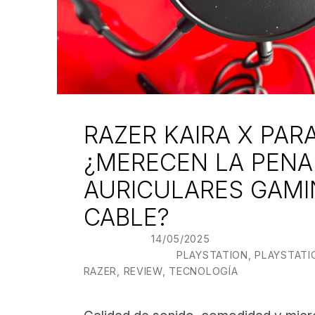
RAZER KAIRA X PARA
¿MERECEN LA PENA
AURICULARES GAM
CABLE?
POSTED ON:
14/05/2025
WRITTEN BY:
J
CATEGORIZED IN:
PLAYSTATION
,
PLAYSTATI
RAZER
,
REVIEW
,
TECNOLOGÍA