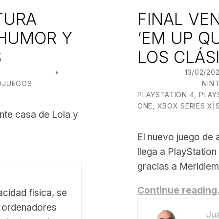
TURA
FINAL VE
 HUMOR Y
‘EM UP Q
S
LOS CLÁS
ANJO BILBAO
POSTED ON:
13/02/20
OJUEGOS
CATEGORIZED IN:
NIN
PLAYSTATION 4
,
PLAY
ONE
,
XBOX SERIES X|
nte casa de Lola y
El nuevo juego de 
llega a PlayStation
gracias a Meridie
Continue readin
cidad física, se
s ordenadores
Jua