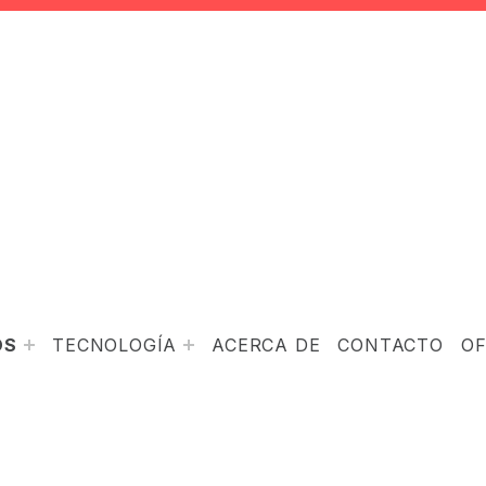
OS
TECNOLOGÍA
ACERCA DE
CONTACTO
O
COLLAPSE CHILD MENU
EXPAND CHILD MENU