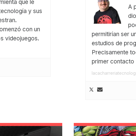
mienta que le
A 
 tecnología y sus
di
stran.
po
comenzó con un
permitirían ser u
os videojuegos.
estudios de pro
Precisamente t
primer contacto 
lacacharreriatecnolo