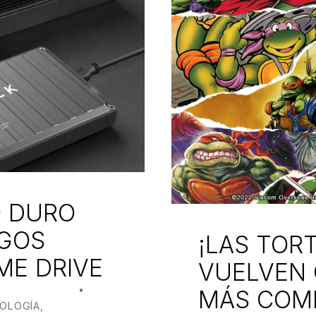
O DURO
EGOS
¡LAS TOR
ME DRIVE
VUELVEN 
ANJO BILBAO
MÁS COMP
OLOGÍA
,