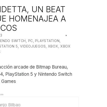
NDETTA, UN BEAT
UE HOMENAJEA A
ICOS
23
WRITTEN BY:
JUANJO BILBAO
TENDO SWITCH
,
PC
,
PLAYSTATION
,
STATION 5
,
VIDEOJUEGOS
,
XBOX
,
XBOX
S
acción arcade de Bitmap Bureau,
 4, PlayStation 5 y Nintendo Switch
m Games
g…
njo Bilbao