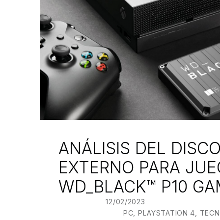
ANÁLISIS DEL DISC
EXTERNO PARA JU
WD_BLACK™ P10 GA
POSTED ON:
12/02/2023
WRITTEN BY:
JU
CATEGORIZED IN:
PC
,
PLAYSTATION 4
,
TECN