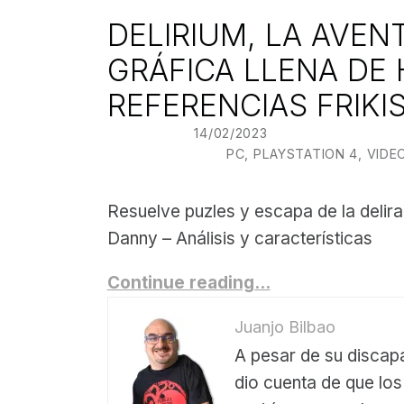
DELIRIUM, LA AVEN
GRÁFICA LLENA DE
REFERENCIAS FRIKI
POSTED ON:
14/02/2023
WRITTEN BY:
JU
CATEGORIZED IN:
PC
,
PLAYSTATION 4
,
VIDE
Resuelve puzles y escapa de la delira
Danny – Análisis y características
Continue reading…
Juanjo Bilbao
A pesar de su discapa
dio cuenta de que lo