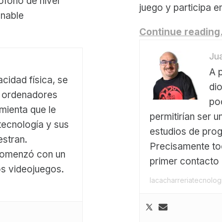
ófono de nivel
juego y participa e
onable
Continue readin
Jua
A 
cidad física, se
di
s ordenadores
po
mienta que le
permitirían ser u
 tecnología y sus
estudios de pro
stran.
Precisamente t
comenzó con un
primer contacto 
os videojuegos.
lacacharreriatecnolo