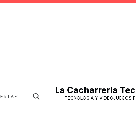
La Cacharrería Tec
TOGGLE SEARCH FORM MODAL BOX
FERTAS
TECNOLOGÍA Y VIDEOJUEGOS 
SKIP TO MENU TOGGLE BUTTON