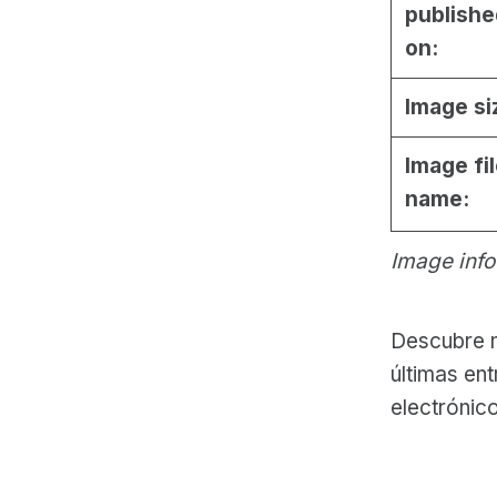
publishe
on:
Image si
Image fi
name:
Image info
Descubre m
últimas ent
electrónic
Skip back to main navigation