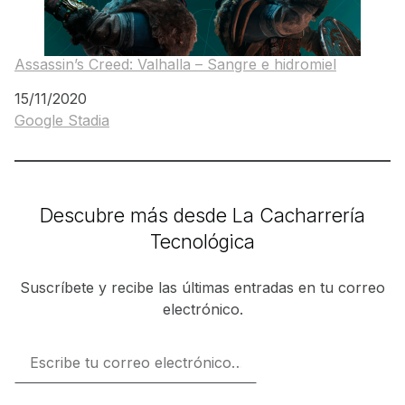
Assassin’s Creed: Valhalla – Sangre e hidromiel
Fecha
15/11/2020
Google Stadia
Respecto a
Descubre más desde La Cacharrería
Tecnológica
Suscríbete y recibe las últimas entradas en tu correo
electrónico.
Escribe tu correo electrónico…