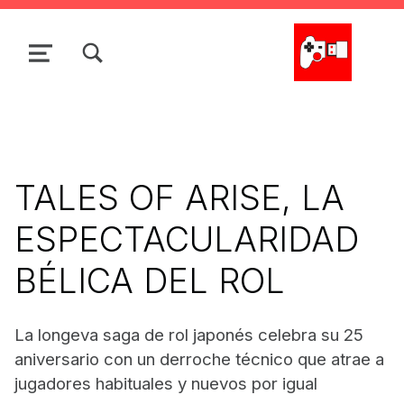
Skip to main navigation
Skip to main content
Skip to search form
Skip to footer
TOGGLE SEARCH FORM MODAL BOX
MENU
La Cacharrería Tecno
TALES OF ARISE, LA
ESPECTACULARIDAD
BÉLICA DEL ROL
La longeva saga de rol japonés celebra su 25
aniversario con un derroche técnico que atrae a
jugadores habituales y nuevos por igual