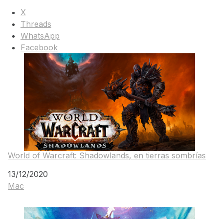
X
Threads
WhatsApp
Facebook
World of Warcraft: Shadowlands, en tierras sombrías
Fecha
13/12/2020
Mac
Respecto a