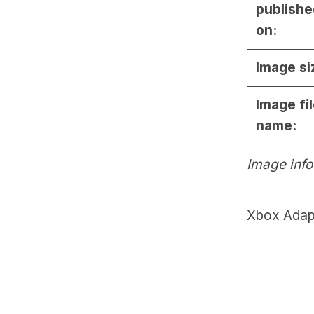
publishe
on:
Image si
Image fi
name:
Image info
Xbox Adapt
Skip back to main navigation