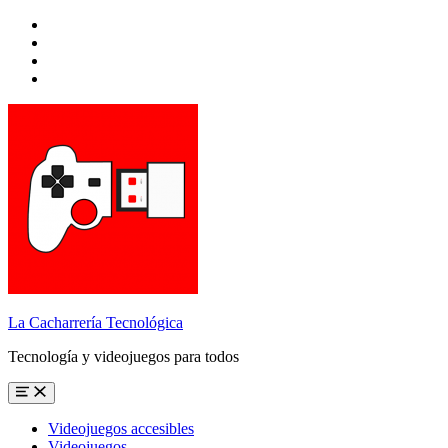
Skip
to
Skip
main
to
Skip
navigation
main
to
Skip
content
search
to
form
footer
La Cacharrería Tecnológica
Tecnología y videojuegos para todos
Menu
Videojuegos accesibles
Videojuegos