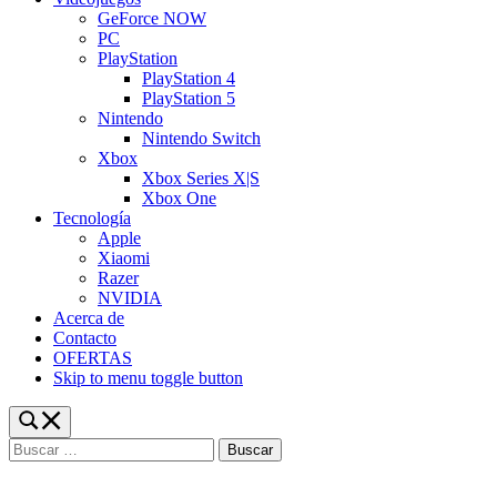
GeForce NOW
PC
PlayStation
PlayStation 4
PlayStation 5
Nintendo
Nintendo Switch
Xbox
Xbox Series X|S
Xbox One
Tecnología
Apple
Xiaomi
Razer
NVIDIA
Acerca de
Contacto
OFERTAS
Skip to menu toggle button
Toggle
search
Buscar:
form
modal
box