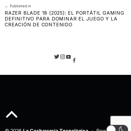
Navegación de entradas
Published in
RAZER BLADE 18 (2025): EL PORTÁTIL GAMING
DEFINITIVO PARA DOMINAR EL JUEGO Y LA
CREACIÓN DE CONTENIDO
Back to top of the page
© 2026
La Cacharrería Tecnológica
•
Powered by