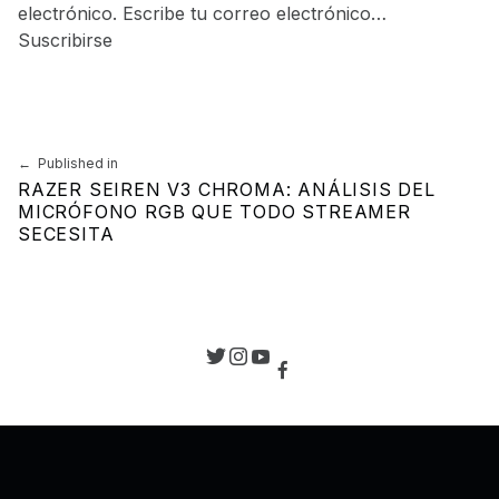
electrónico. Escribe tu correo electrónico…
Suscribirse
Skip back to main navigation
Navegación de entradas
Published in
RAZER SEIREN V3 CHROMA: ANÁLISIS DEL
MICRÓFONO RGB QUE TODO STREAMER
SECESITA